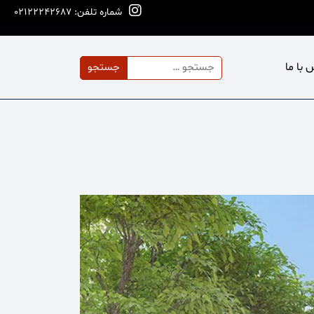
شماره تلفن: 02122242687
جستجو
 با ما
برای: