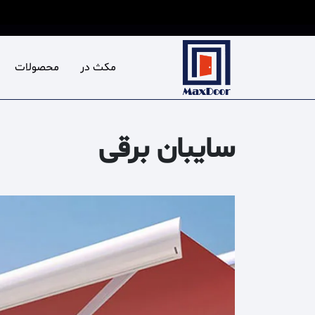
Ski
t
conten
مکث در
محصولات
سایبان برقی